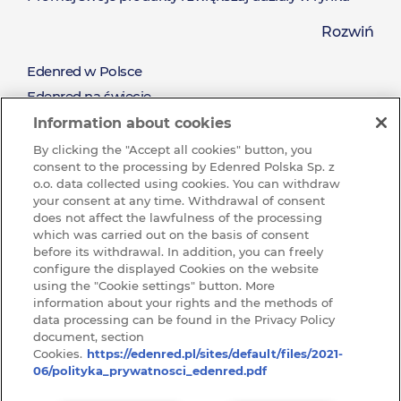
Zaoferuj nieograniczony katalog nagród dostępny od
Rozwiń
ręki
Pozyskaj nowych klientów i zadbaj o relacje z
Edenred w Polsce
O
obecnymi klientami
Edenred na świecie
Nagradzaj za wysiłek oraz wyniki sprzedażowe
Misja i wartości
Information about cookies
Edenred
Zrównoważony rozwój (CSR)
By clicking the "Accept all cookies" button, you
consent to the processing by Edenred Polska Sp. z
Pracuj w Grupie Edenred
o.o. data collected using cookies. You can withdraw
Dlaczego warto u nas pracować?
your consent at any time. Withdrawal of consent
does not affect the lawfulness of the processing
Ochrona sygnalistów w Edenred
which was carried out on the basis of consent
before its withdrawal. In addition, you can freely
BAZA WIEDZY
configure the displayed Cookies on the website
Baza
using the "Cookie settings" button. More
KONTAKT
information about your rights and the methods of
Kontakt
data processing can be found in the Privacy Policy
wiedzy
RODO
document, section
Cookies.
https://edenred.pl/sites/default/files/2021-
ARTYKUŁY
06/polityka_prywatnosci_edenred.pdf