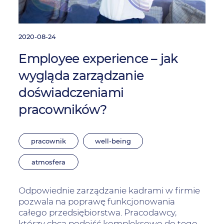
2020-08-24
Employee experience – jak
wygląda zarządzanie
doświadczeniami
pracowników?
pracownik
well-being
atmosfera
Odpowiednie zarządzanie kadrami w firmie
pozwala na poprawę funkcjonowania
całego przedsiębiorstwa. Pracodawcy,
którzy chcą podejść kompleksowo do tego