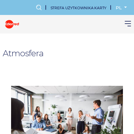
Przejdź
do
PL
STREFA UŻYTKOWNIKA KARTY
treści
MENU
KONTA
UŻYTKOWN
Atmosfera