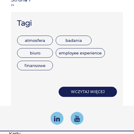
Stronicowanie
Następna
››
strona
Tagi
atmosfera
badania
biuro
employee experience
finansowe
WCZYTAJ WIĘCEJ
Karty