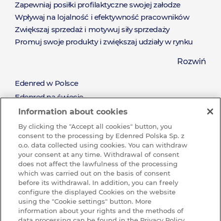
Zapewniaj posiłki profilaktyczne swojej załodze
Wpływaj na lojalność i efektywność pracowników
Zwiększaj sprzedaż i motywuj siły sprzedaży
Promuj swoje produkty i zwiększaj udziały w rynku
Zaoferuj nieograniczony katalog nagród dostępny od
Rozwiń
ręki
Pozyskaj nowych klientów i zadbaj o relacje z
Edenred w Polsce
O
obecnymi klientami
Edenred na świecie
Nagradzaj za wysiłek oraz wyniki sprzedażowe
Misja i wartości
Information about cookies
Edenred
Zrównoważony rozwój (CSR)
By clicking the "Accept all cookies" button, you
consent to the processing by Edenred Polska Sp. z
Pracuj w Grupie Edenred
o.o. data collected using cookies. You can withdraw
Dlaczego warto u nas pracować?
your consent at any time. Withdrawal of consent
does not affect the lawfulness of the processing
Ochrona sygnalistów w Edenred
which was carried out on the basis of consent
before its withdrawal. In addition, you can freely
BAZA WIEDZY
configure the displayed Cookies on the website
Baza
using the "Cookie settings" button. More
KONTAKT
information about your rights and the methods of
data processing can be found in the Privacy Policy