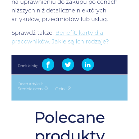
na uprawnieniu do zakupu po cenach
niższych niż detaliczne niektórych
artykułów, przedmiotów lub usług.
Sprawdź także:
Benefit: karty dla
pracowników. Jakie są ich rodzaje?
Podziel się:
Oceń artykuł:
0
2
Średnia ocen:
Opinii:
Polecane
produkty