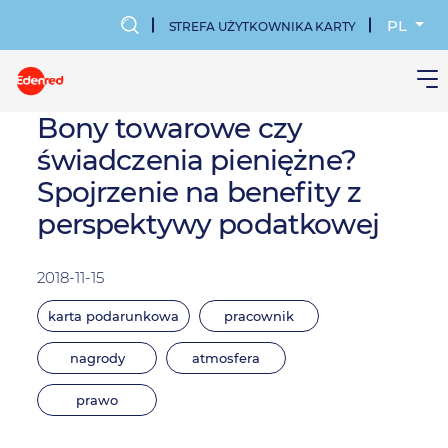
Przejdź
do
PL
STREFA UŻYTKOWNIKA KARTY
treści
MENU
KONTA
Bony towarowe czy
świadczenia pieniężne?
UŻYTKOWN
Spojrzenie na benefity z
perspektywy podatkowej
2018-11-15
karta podarunkowa
pracownik
nagrody
atmosfera
prawo