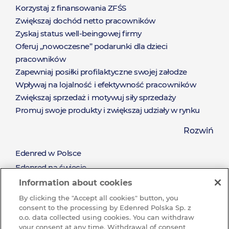
Rozwiązania
Korzystaj z finansowania ZFŚS
Zwiększaj dochód netto pracowników
Zyskaj status well-beingowej firmy
Oferuj „nowoczesne” podarunki dla dzieci
pracowników
Zapewniaj posiłki profilaktyczne swojej załodze
Wpływaj na lojalność i efektywność pracowników
Zwiększaj sprzedaż i motywuj siły sprzedaży
Promuj swoje produkty i zwiększaj udziały w rynku
Zaoferuj nieograniczony katalog nagród dostępny od
Rozwiń
ręki
Pozyskaj nowych klientów i zadbaj o relacje z
Edenred w Polsce
O
obecnymi klientami
Edenred na świecie
Nagradzaj za wysiłek oraz wyniki sprzedażowe
Misja i wartości
Information about cookies
Edenred
Zrównoważony rozwój (CSR)
By clicking the "Accept all cookies" button, you
consent to the processing by Edenred Polska Sp. z
Pracuj w Grupie Edenred
o.o. data collected using cookies. You can withdraw
Dlaczego warto u nas pracować?
your consent at any time. Withdrawal of consent