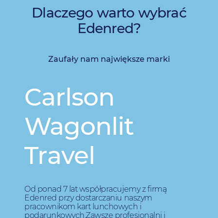
Dlaczego warto wybrać
Edenred?
Zaufały nam największe marki
Carlson
Wagonlit
Pot
Sp.z
Travel
Robe
zlec
pod
firm
Wiel
Od ponad 7 lat współpracujemy z firmą
leci
Edenred przy dostarczaniu naszym
Proj
pracownikom kart lunchowych i
este
podarunkowych.Zawsze profesjonalni i