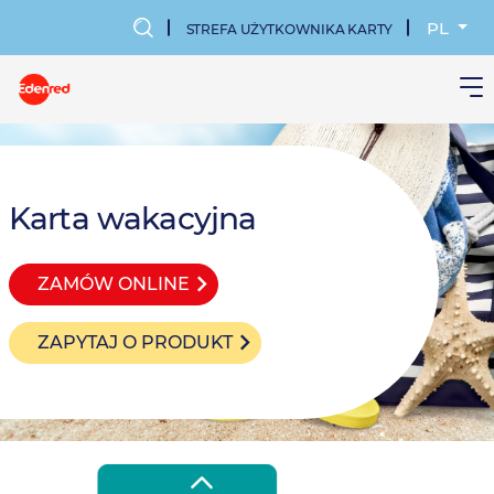
Przejdź
do
PL
STREFA UŻYTKOWNIKA KARTY
treści
MENU
KONTA
UŻYTKOWN
Karta wakacyjna
ZAMÓW ONLINE
ZAPYTAJ O PRODUKT