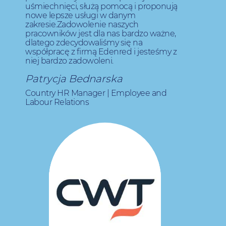
niez
uśmiechnięci, służą pomocą i proponują
graf
nowe lepsze usługi w danym
Jak
zakresie.Zadowolenie naszych
nasz
pracowników jest dla nas bardzo ważne,
im w
dlatego zdecydowaliśmy się na
EDEN
współpracę z firmą Edenred i jesteśmy z
oce
niej bardzo zadowoleni.
pra
Dot
Patrycja Bednarska
EDE
soli
Country HR Manager | Employee and
Pol
Labour Relations
z.o.
Parn
Elż
Wa
Dyre