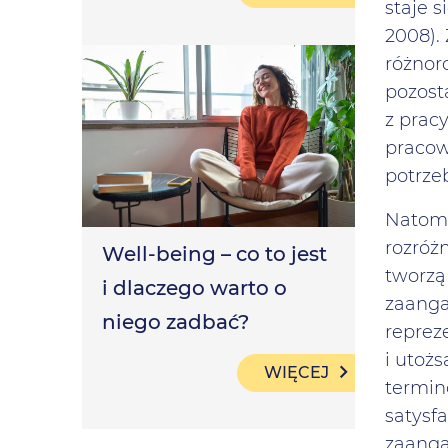
staje 
2008).
różnor
pozost
z prac
pracow
potrze
Natomi
rozróż
Well-being – co to jest
tworzą
i dlaczego warto o
zaanga
niego zadbać?
reprez
i utoż
WIĘCEJ
termin
satysf
zaanga