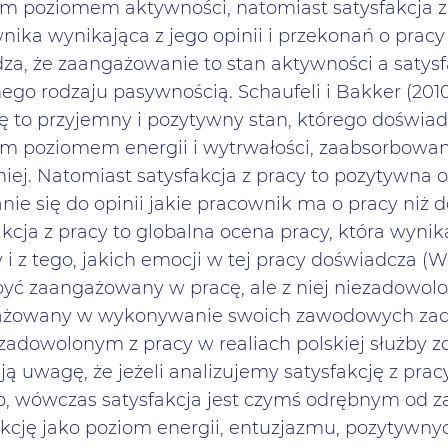
m poziomem aktywności, natomiast satysfakcja z 
ika wynikająca z jego opinii i przekonań o pracy (
dza, że zaangażowanie to stan aktywności a satysf
ego rodzaju pasywnością. Schaufeli i Bakker (201
ę to przyjemny i pozytywny stan, którego doświadc
m poziomem energii i wytrwałości, zaabsorbowan
 niej. Natomiast satysfakcja z pracy to pozytywna 
ie się do opinii jakie pracownik ma o pracy niż do
akcja z pracy to globalna ocena pracy, która wyni
 i z tego, jakich emocji w tej pracy doświadcza (
yć zaangażowany w pracę, ale z niej niezadowolo
żowany w wykonywanie swoich zawodowych zadań
ezadowolonym z pracy w realiach polskiej służby zd
ją uwagę, że jeżeli analizujemy satysfakcję z pr
b, wówczas satysfakcja jest czymś odrębnym od 
akcję jako poziom energii, entuzjazmu, pozytywny