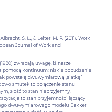
recht, S. L., & Leiter, M. P. (2011). Work
uropean Journal of Work and
a (1980) zwracają uwagę, iż nasze
a pomocą kontinuum: niskie pobudzenie
tak powstałą dwuwymiarową „siatkę”
dowo smutek to połączenie stanu
m, złość to stan nieprzyjemny,
cytacja to stan przyjemności łączący
kiego dwuwymiarowego modelu Bakker,