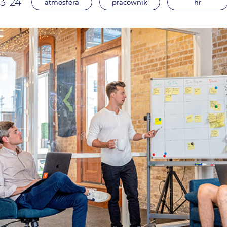
3-24
atmosfera
pracownik
hr