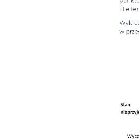
punktu
i Leite
Wykres
w prze