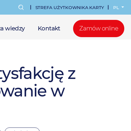
STREFA UŻYTKOWNIKA KARTY
PL
MENU
KONTA
a wiedzy
Kontakt
Zamów online
UŻYTKOWNI
ysfakcję z
owanie w