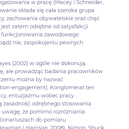
ngażowania w pracę (Macey i Schneider,
anie składa się cała szeroka grupa
y, zachowania obywatelskie oraz chęć
jest zatem odrębne od satysfakcji
nek funkcjonowania zawodowego
j bądź nie, zaspokojeniu pewnych
ayes (2002) w ogóle nie dokonują
cę, ale prowadząc badania pracowników
aczeniu można by nazwać
tion-engagement). Konglomerat ten
acy, entuzjazmu wobec pracy
ają zasadność odrębnego stosowania
c uwagę, że pomimo rozróżniania
stionariuszach do pomiaru
(Newman i Harrison, 2008). Nimon, Shuck