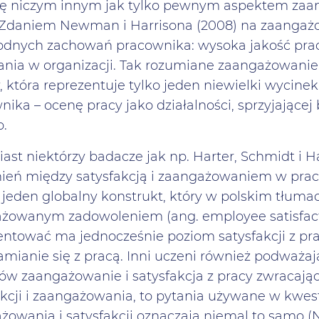
się niczym innym jak tylko pewnym aspektem zaa
 Zdaniem Newman i Harrisona (2008) na zaangażow
odnych zachowań pracownika: wysoka jakość prac
ania w organizacji. Tak rozumiane zaangażowanie 
y, która reprezentuje tylko jeden niewielki wyci
nika – ocenę pracy jako działalności, sprzyjające
b.
ast niektórzy badacze jak np. Harter, Schmidt i H
nień między satysfakcją i zaangażowaniem w pra
 jeden globalny konstrukt, który w polskim tłum
żowanym zadowoleniem (ang. employee satisfac
entować ma jednocześnie poziom satysfakcji z pr
samianie się z pracą. Inni uczeni również podważ
ów zaangażowanie i satysfakcja z pracy zwracają
akcji i zaangażowania, to pytania używane w kwe
żowania i satysfakcji oznaczają niemal to samo 