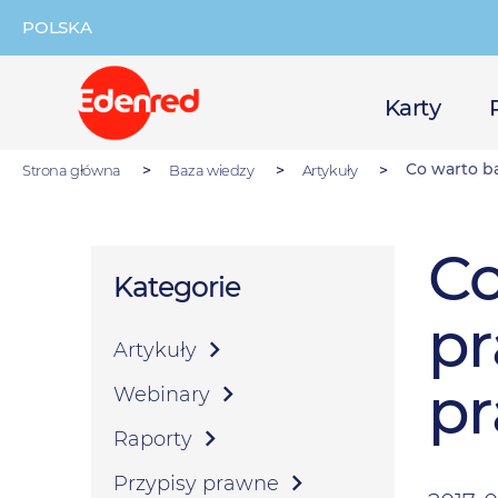
Przejdź
do
POLSKA
treści
Główna
Karty
nawigacja
Co warto ba
Strona główna
Baza wiedzy
Artykuły
Co
Kategorie
pr
Artykuły
pr
Webinary
Raporty
Przypisy prawne