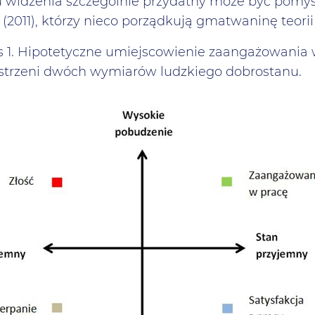
 widzenia szczególnie przydatny może być pomysł
r (2011), którzy nieco porządkują gmatwaninę teorii i
 1. Hipotetyczne umiejscowienie zaangażowania w 
strzeni dwóch wymiarów ludzkiego dobrostanu.