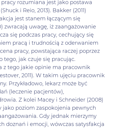
pracy rozumiana jest jako postawa
Shuck i Reio, 2013). Bakker (2011)
akcja jest stanem łączącym się
0) zwracają uwagę, iż zaangażowanie
za się podczas pracy, cechujący się
iem pracą i trudnością z oderwaniem
ocena pracy, powstająca raczej poprzez
 tego, jak czuje się pracując.
ka z tego jakie opinie ma pracownik
Westover, 2011). W takim ujęciu pracownik
ny. Przykładowo, lekarz może być
 (leczenie pacjentów),
rowia. Z kolei Macey i Schneider (2008)
acy jako poziom zaspokojenia pewnych
zaangażowania. Gdy jednak mierzymy
ch doznań i emocji, wówczas satysfakcja