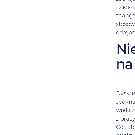
i Ziga
zaanga
stosow
odrębn
Ni
na
Dyskus
Jedyną
większ
z pracy
Co zat