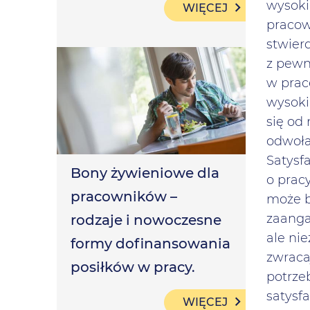
wysoki
WIĘCEJ
pracown
stwier
z pewn
w prac
wysoki
się od
odwołan
Satysf
Bony żywieniowe dla
o pracy
pracowników –
może b
zaanga
rodzaje i nowoczesne
ale ni
formy dofinansowania
zwraca
posiłków w pracy.
potrze
satysf
WIĘCEJ