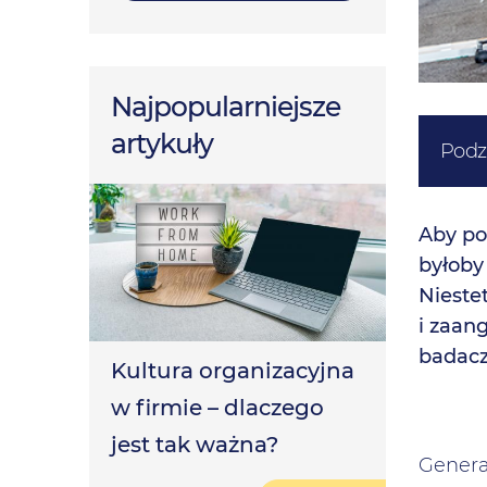
Najpopularniejsze
artykuły
Podzi
Aby po
byłoby
Nieste
i zaan
badacz
Kultura organizacyjna
w firmie – dlaczego
jest tak ważna?
Genera