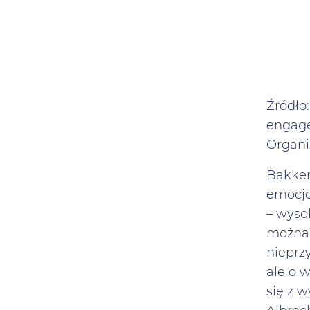
Źródło:
engage
Organiz
Bakker,
emocjo
– wyso
można 
nieprz
ale o 
się z 