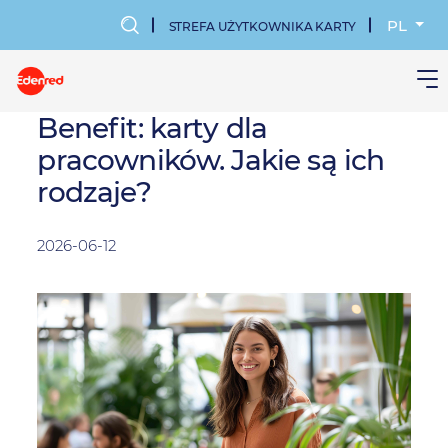
Przejdź
do
PL
STREFA UŻYTKOWNIKA KARTY
treści
MENU
KONTA
Benefit: karty dla
pracowników. Jakie są ich
UŻYTKOWN
rodzaje?
2026-06-12