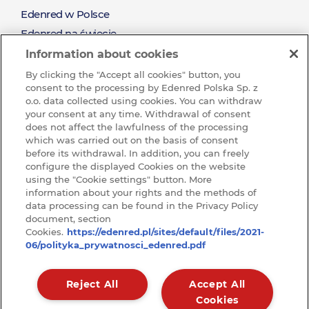
Pozyskaj nowych klientów i zadbaj o relacje z
Edenred w Polsce
O
obecnymi klientami
Edenred na świecie
Nagradzaj za wysiłek oraz wyniki sprzedażowe
Misja i wartości
Information about cookies
Edenred
Zrównoważony rozwój (CSR)
By clicking the "Accept all cookies" button, you
consent to the processing by Edenred Polska Sp. z
Pracuj w Grupie Edenred
o.o. data collected using cookies. You can withdraw
Dlaczego warto u nas pracować?
your consent at any time. Withdrawal of consent
does not affect the lawfulness of the processing
Ochrona sygnalistów w Edenred
which was carried out on the basis of consent
before its withdrawal. In addition, you can freely
BAZA WIEDZY
configure the displayed Cookies on the website
Baza
using the "Cookie settings" button. More
KONTAKT
information about your rights and the methods of
Kontakt
data processing can be found in the Privacy Policy
wiedzy
RODO
document, section
Cookies.
https://edenred.pl/sites/default/files/2021-
ARTYKUŁY
06/polityka_prywatnosci_edenred.pdf
Raporty
Reject All
Accept All
Cookies