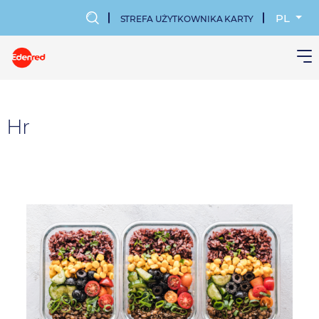
Przejdź
do
PL
STREFA UŻYTKOWNIKA KARTY
treści
MENU
KONTA
UŻYTKOWN
Hr