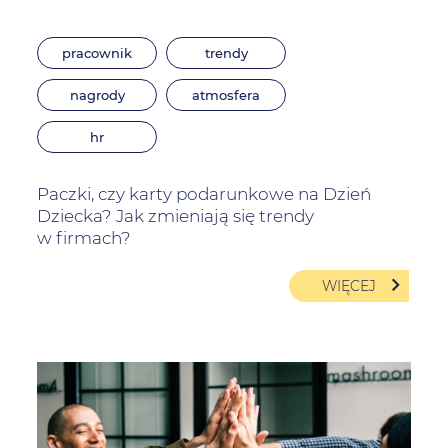
pracownik
trendy
nagrody
atmosfera
hr
Paczki, czy karty podarunkowe na Dzień
Dziecka? Jak zmieniają się trendy
w firmach?
WIĘCEJ