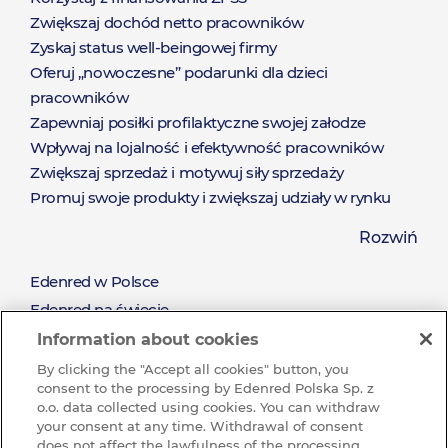
Zwiększaj dochód netto pracowników
Zyskaj status well-beingowej firmy
Oferuj „nowoczesne” podarunki dla dzieci
pracowników
Zapewniaj posiłki profilaktyczne swojej załodze
Wpływaj na lojalność i efektywność pracowników
Zwiększaj sprzedaż i motywuj siły sprzedaży
Promuj swoje produkty i zwiększaj udziały w rynku
Zaoferuj nieograniczony katalog nagród dostępny od
Rozwiń
ręki
Pozyskaj nowych klientów i zadbaj o relacje z
Edenred w Polsce
O
obecnymi klientami
Edenred na świecie
Nagradzaj za wysiłek oraz wyniki sprzedażowe
Misja i wartości
Information about cookies
Edenred
Zrównoważony rozwój (CSR)
By clicking the "Accept all cookies" button, you
consent to the processing by Edenred Polska Sp. z
Pracuj w Grupie Edenred
o.o. data collected using cookies. You can withdraw
Dlaczego warto u nas pracować?
your consent at any time. Withdrawal of consent
does not affect the lawfulness of the processing