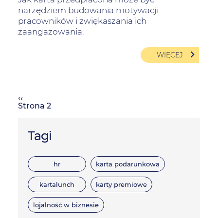
narzędziem budowania motywacji
pracowników i zwiękaszania ich
zaangażowania.
WIĘCEJ
Poprzednia
‹‹
Stronicowanie
strona
Strona 2
Tagi
hr
karta podarunkowa
kartalunch
karty premiowe
lojalność w biznesie