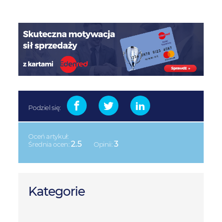
Podziel się:
Oceń artykuł:
2.5
3
Średnia ocen:
Opinii:
Kategorie