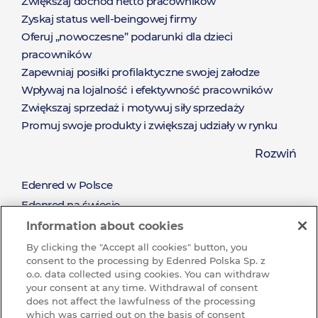
Zwiększaj dochód netto pracowników
Zyskaj status well-beingowej firmy
Oferuj „nowoczesne” podarunki dla dzieci
pracowników
Zapewniaj posiłki profilaktyczne swojej załodze
Wpływaj na lojalność i efektywność pracowników
Zwiększaj sprzedaż i motywuj siły sprzedaży
Promuj swoje produkty i zwiększaj udziały w rynku
Zaoferuj nieograniczony katalog nagród dostępny od
Rozwiń
ręki
Pozyskaj nowych klientów i zadbaj o relacje z
Edenred w Polsce
O
obecnymi klientami
Edenred na świecie
Nagradzaj za wysiłek oraz wyniki sprzedażowe
Misja i wartości
Information about cookies
Edenred
Zrównoważony rozwój (CSR)
By clicking the "Accept all cookies" button, you
consent to the processing by Edenred Polska Sp. z
Pracuj w Grupie Edenred
o.o. data collected using cookies. You can withdraw
Dlaczego warto u nas pracować?
your consent at any time. Withdrawal of consent
does not affect the lawfulness of the processing
Ochrona sygnalistów w Edenred
which was carried out on the basis of consent