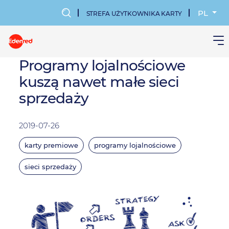
Przejdź
do
PL
STREFA UŻYTKOWNIKA KARTY
treści
MENU
KONTA
Programy lojalnościowe
kuszą nawet małe sieci
UŻYTKOWN
sprzedaży
2019-07-26
karty premiowe
programy lojalnościowe
sieci sprzedaży