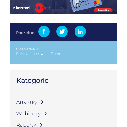
Podziel się:
Oceń artykuł:
0
1
Średnia ocen:
Opinii:
Kategorie
Artykuły
Webinary
Raporty