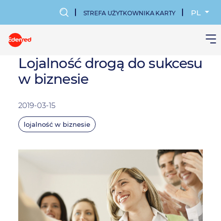
Przejdź
do
PL
STREFA UŻYTKOWNIKA KARTY
treści
MENU
KONTA
Lojalność drogą do sukcesu
w biznesie
UŻYTKOWN
2019-03-15
lojalność w biznesie