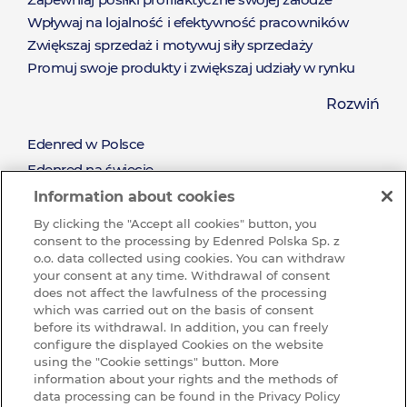
Wpływaj na lojalność i efektywność pracowników
Zwiększaj sprzedaż i motywuj siły sprzedaży
Promuj swoje produkty i zwiększaj udziały w rynku
Zaoferuj nieograniczony katalog nagród dostępny od
Rozwiń
ręki
Pozyskaj nowych klientów i zadbaj o relacje z
Edenred w Polsce
O
obecnymi klientami
Edenred na świecie
Nagradzaj za wysiłek oraz wyniki sprzedażowe
Misja i wartości
Information about cookies
Edenred
Zrównoważony rozwój (CSR)
By clicking the "Accept all cookies" button, you
consent to the processing by Edenred Polska Sp. z
Pracuj w Grupie Edenred
o.o. data collected using cookies. You can withdraw
Dlaczego warto u nas pracować?
your consent at any time. Withdrawal of consent
does not affect the lawfulness of the processing
Ochrona sygnalistów w Edenred
which was carried out on the basis of consent
before its withdrawal. In addition, you can freely
BAZA WIEDZY
configure the displayed Cookies on the website
Baza
using the "Cookie settings" button. More
KONTAKT
information about your rights and the methods of
data processing can be found in the Privacy Policy