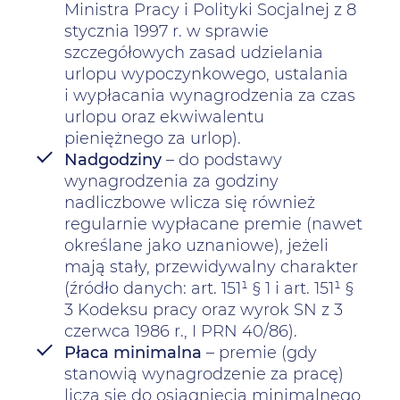
Ministra Pracy i Polityki Socjalnej z 8
stycznia 1997 r. w sprawie
szczegółowych zasad udzielania
urlopu wypoczynkowego, ustalania
i wypłacania wynagrodzenia za czas
urlopu oraz ekwiwalentu
pieniężnego za urlop).
Nadgodziny
– do podstawy
wynagrodzenia za godziny
nadliczbowe wlicza się również
regularnie wypłacane premie (nawet
określane jako uznaniowe), jeżeli
mają stały, przewidywalny charakter
(źródło danych: art. 151¹ § 1 i art. 151¹ §
3 Kodeksu pracy oraz wyrok SN z 3
czerwca 1986 r., I PRN 40/86).
Płaca minimalna
– premie (gdy
stanowią wynagrodzenie za pracę)
liczą się do osiągnięcia minimalnego