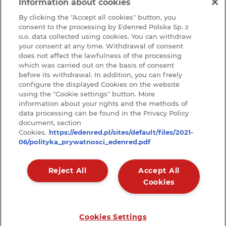
Misja i wartości
Information about cookies
Edenred
Zrównoważony rozwój (CSR)
By clicking the "Accept all cookies" button, you
consent to the processing by Edenred Polska Sp. z
Pracuj w Grupie Edenred
o.o. data collected using cookies. You can withdraw
Dlaczego warto u nas pracować?
your consent at any time. Withdrawal of consent
does not affect the lawfulness of the processing
Ochrona sygnalistów w Edenred
which was carried out on the basis of consent
before its withdrawal. In addition, you can freely
BAZA WIEDZY
configure the displayed Cookies on the website
Baza
using the "Cookie settings" button. More
KONTAKT
information about your rights and the methods of
Kontakt
data processing can be found in the Privacy Policy
wiedzy
RODO
document, section
Cookies.
https://edenred.pl/sites/default/files/2021-
ARTYKUŁY
06/polityka_prywatnosci_edenred.pdf
Raporty
Reject All
Accept All
Cookies
Polityka prywatności
Menu
Cookies Settings
Copyright © Edenred 2020