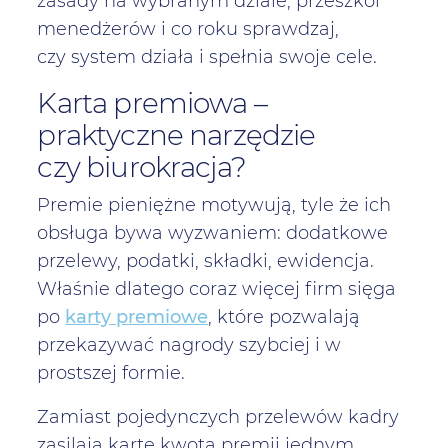
zasady na wybranym dziale, przeszkól
menedżerów i co roku sprawdzaj,
czy system działa i spełnia swoje cele.
Karta premiowa –
praktyczne narzędzie
czy biurokracja?
Premie pieniężne motywują, tyle że ich
obsługa bywa wyzwaniem: dodatkowe
przelewy, podatki, składki, ewidencja.
Właśnie dlatego coraz więcej firm sięga
po
karty premiowe
, które pozwalają
przekazywać nagrody szybciej i w
prostszej formie.
Zamiast pojedynczych przelewów kadry
zasilają kartę kwotą premii jednym