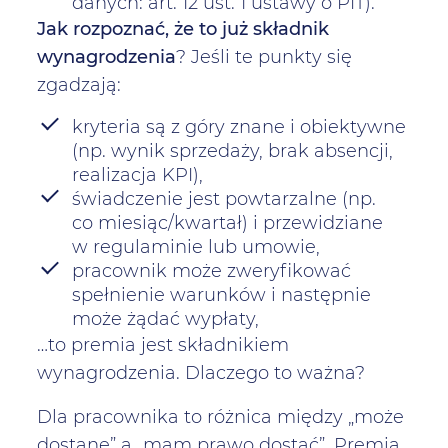
danych: art. 12 ust. 1 ustawy o PIT).
Jak rozpoznać, że to już składnik
wynagrodzenia
? Jeśli te punkty się
zgadzają:
kryteria są z góry znane i obiektywne
(np. wynik sprzedaży, brak absencji,
realizacja KPI),
świadczenie jest powtarzalne (np.
co miesiąc/kwartał) i przewidziane
w regulaminie lub umowie,
pracownik może zweryfikować
spełnienie warunków i następnie
może żądać wypłaty,
…to premia jest składnikiem
wynagrodzenia. Dlaczego to ważna?
Dla pracownika to różnica między „może
dostanę” a „mam prawo dostać”. Premia