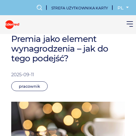
Przejdź
do
PL
STREFA UŻYTKOWNIKA KARTY
treści
MENU
KONTA
Premia jako element
wynagrodzenia – jak do
UŻYTKOWN
tego podejść?
2025-09-11
pracownik