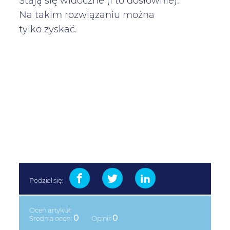
Stają się widoczne (i to dosłownie).
Na takim rozwiązaniu można
tylko zyskać.
Podziel się:
Oceń artykuł:
0
0
Średnia ocen:
Opinii: