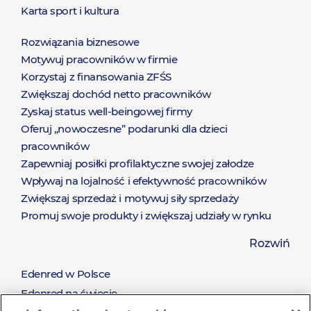
Karta sport i kultura
Rozwiązania biznesowe
Rozwiązania
Motywuj pracowników w firmie
Korzystaj z finansowania ZFŚS
Zwiększaj dochód netto pracowników
Zyskaj status well-beingowej firmy
Oferuj „nowoczesne” podarunki dla dzieci
pracowników
Zapewniaj posiłki profilaktyczne swojej załodze
Wpływaj na lojalność i efektywność pracowników
Zwiększaj sprzedaż i motywuj siły sprzedaży
Promuj swoje produkty i zwiększaj udziały w rynku
Zaoferuj nieograniczony katalog nagród dostępny od
Rozwiń
ręki
Pozyskaj nowych klientów i zadbaj o relacje z
Edenred w Polsce
O
obecnymi klientami
Edenred na świecie
Nagradzaj za wysiłek oraz wyniki sprzedażowe