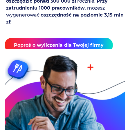
oszczędzić ponad 300 000 zł
rocznie.
Przy
zatrudnieniu 1000 pracowników
, możesz
wygenerować
oszczędność na poziomie 3,15 mln
zł
!
Poproś o wyliczenia dla Twojej firmy