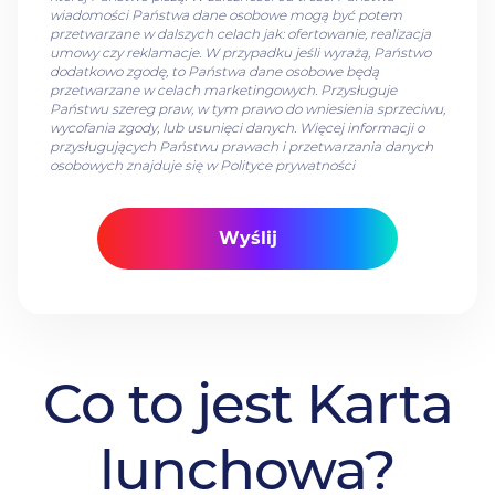
wiadomości Państwa dane osobowe mogą być potem
przetwarzane w dalszych celach jak: ofertowanie, realizacja
umowy czy reklamacje. W przypadku jeśli wyrażą, Państwo
dodatkowo zgodę, to Państwa dane osobowe będą
przetwarzane w celach marketingowych. Przysługuje
Państwu szereg praw, w tym prawo do wniesienia sprzeciwu,
wycofania zgody, lub usunięci danych. Więcej informacji o
przysługujących Państwu prawach i przetwarzania danych
osobowych znajduje się w Polityce prywatności
Co to jest Karta
lunchowa?