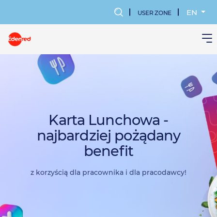
Skip
to
EN
USER ZONE
main
MENU
content
KONTA
UŻYTK
Karta Lunchowa -
najbardziej pożądany
benefit
z korzyścią dla pracownika i dla pracodawcy!