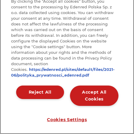
By clicking the "Accept all cookies" button, you
consent to the processing by Edenred Polska Sp. z
o.o. data collected using cookies. You can withdraw
Wolność wyboru źródła
your consent at any time. Withdrawal of consent
finansowania
does not affect the lawfulness of the processing
which was carried out on the basis of consent
finansowanie z ZFŚS, lub ze środków obrotowych
before its withdrawal. In addition, you can freely
configure the displayed Cookies on the website
using the "Cookie settings" button. More
information about your rights and the methods of
data processing can be found in the Privacy Policy
document, section
Efektywnie wydane pieniądze
Cookies.
https://edenred.pl/sites/default/files/2021-
06/polityka_prywatnosci_edenred.pdf
z tego benefitu skorzysta 100% pracowników
Reject All
Accept All
Cookies
Pracownik może zarządzać
Cookies Settings
kartą samodzielnie
dzięki wygodnej aplikacji