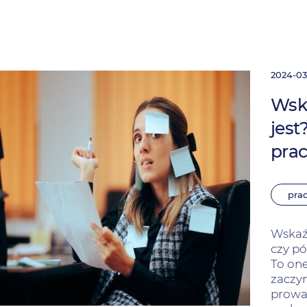
2024-03
Wska
jest
pra
pra
Wskaźn
czy pó
To one
zaczyn
prowad