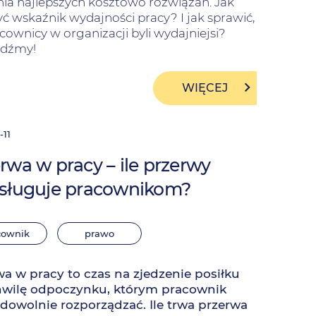
ia najlepszych kosztowo rozwiązań. Jak
yć wskaźnik wydajności pracy? I jak sprawić,
cownicy w organizacji byli wydajniejsi?
dźmy!
WIĘCEJ
-11
rwa w pracy – ile przerwy
ysługuje pracownikom?
cownik
prawo
wa w pracy to czas na zjedzenie posiłku
hwilę odpoczynku, którym pracownik
dowolnie rozporządzać. Ile trwa przerwa