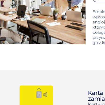
Employ
wprost
anglo
który 
polega
przyci
go z k
Karta
zamia
Karty 