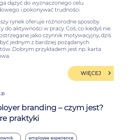
a dążyć do wyznaczonego celu
owego i pokonywać trudności.
jszy rynek oferuje różnorodne sposoby
y do aktywności w pracy. Coś, co kiedyś nie
ostrzegane jako czynnik motywacyjny, dziś
być jednym z bardziej pożądanych
itów. Dobrym przykładem jest np.
karta
owa
.
WIĘCEJ
-31
oyer branding – czym jest?
e praktyki
cownik
employee experience