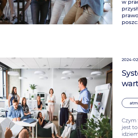
w pra
przys
prawo
poszc
2024-02
Syst
wart
atm
Czym 
jest t
idziem