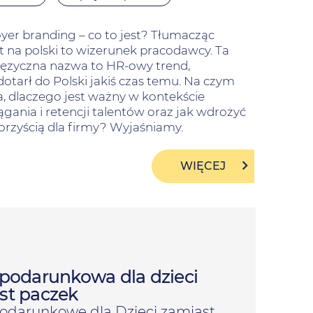
er branding – co to jest? Tłumacząc
 na polski to wizerunek pracodawcy. Ta
języczna nazwa to HR-owy trend,
dotarł do Polski jakiś czas temu. Na czym
, dlaczego jest ważny w kontekście
ągania i retencji talentów oraz jak wdrożyć
orzyścią dla firmy? Wyjaśniamy.
WIĘCEJ
 podarunkowa dla dzieci
st paczek
podarunkowe dla Dzieci zamiast