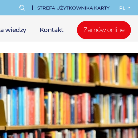
STREFA UŻYTKOWNIKA KARTY
PL
MENU
KONTA
a wiedzy
Kontakt
Zamów online
UŻYTKOWNI