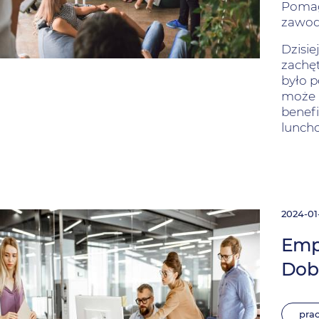
Pomag
zawod
Dzisie
zachęt
było p
może 
benef
lunch
2024-01
Empl
Dobr
pra