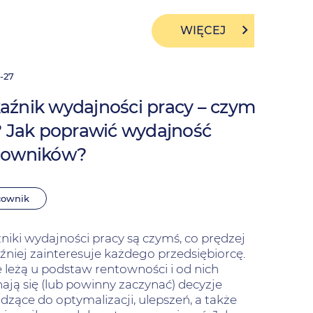
WIĘCEJ
-27
źnik wydajności pracy – czym
? Jak poprawić wydajność
cowników?
cownik
iki wydajności pracy są czymś, co prędzej
źniej zainteresuje każdego przedsiębiorcę.
 leżą u podstaw rentowności i od nich
ają się (lub powinny zaczynać) decyzje
zące do optymalizacji, ulepszeń, a także