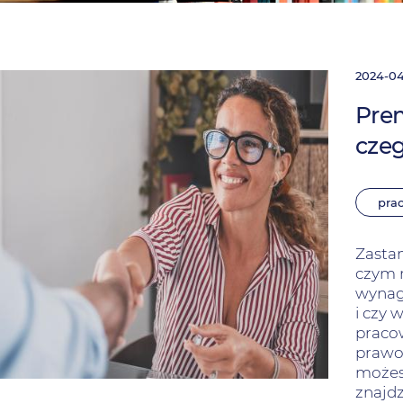
2024-0
Prem
czeg
pra
Zastan
czym r
wynag
i czy 
pracow
prawo 
możes
znajdz