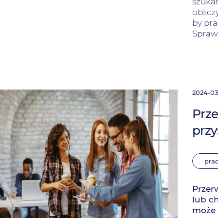
szukan
oblicz
by pra
Spraw
2024-03
Prze
prz
pra
Przer
lub c
może 