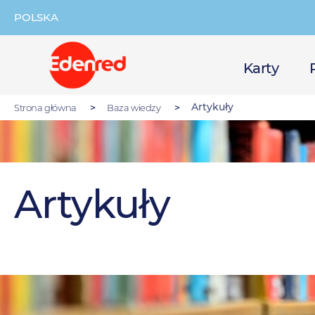
Przejdź
do
POLSKA
treści
Główna
Karty
nawigacja
Artykuły
Strona główna
Baza wiedzy
Artykuły